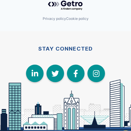
Privacy policy
Cookie policy
STAY CONNECTED
LinkedIn
Twitter
Face
I